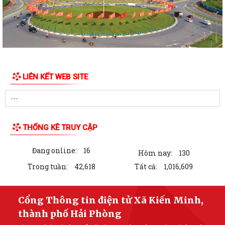
13/7/2026
Công khai tình hình tiếp nhận và giải quyết thủ tục hành chính ngày
10/7/2026
Công khai tình hình tiếp nhận và giải quyết thủ tục hành chính ngày
09/7/2026
LIÊN KẾT WEB SITE
Công khai tình hình tiếp nhận và giải quyết thủ tục hành chính ngày
08/7/2026
Công khai kết quả giải quyết thủ tục hành chính ngày 06/7/2026
THỐNG KÊ TRUY CẬP
Công khai kết quả giải quyết thủ tục hành chính ngày 07/7/2026
Đang online:
16
Hôm nay:
130
Công khai kết quả giải quyết thủ tục hành chính ngày 03/7/2026
Trong tuần:
42,618
Tất cả:
1,016,609
THÔNG BÁO Công khai kết quả giải quyết thủ tục hành chính tháng 06
năm 2026
Cổng Thông tin điện tử Xã Kiến Minh,
thành phố Hải Phòng
Công khai kết quả giải quyết thủ tục hành chính ngày 02/7/2026