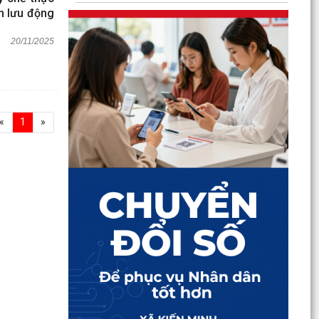
h lưu động
20/11/2025
«
1
»