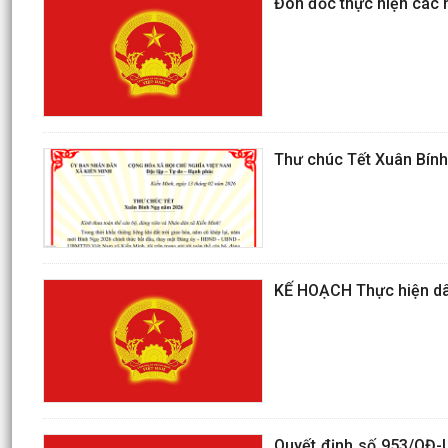
Đôn đốc thực hiện các 
Thư chúc Tết Xuân Bín
KẾ HOẠCH Thực hiện dân
Quyết định số 953/QĐ-