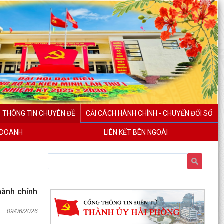
THÔNG TIN CHUYÊN ĐỀ
CẢI CÁCH HÀNH CHÍNH - CHUYỂN ĐỔI SỐ
H DOANH
LIÊN KẾT BÊN NGOÀI
hành chính
09/06/2026