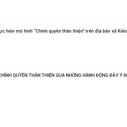
c hiện mô hình “Chính quyền thân thiện” trên địa bàn xã Kiế
 CHÍNH QUYỀN THÂN THIỆN QUA NHỮNG HÀNH ĐỘNG ĐẦY Ý N