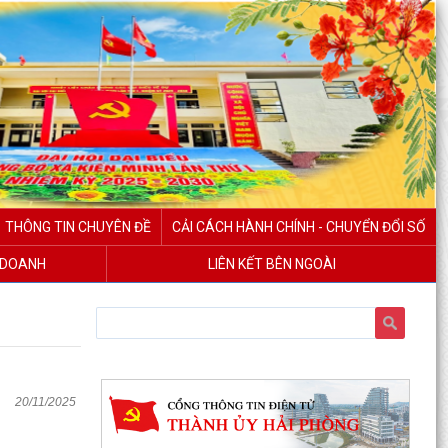
THÔNG TIN CHUYÊN ĐỀ
CẢI CÁCH HÀNH CHÍNH - CHUYỂN ĐỔI SỐ
H DOANH
LIÊN KẾT BÊN NGOÀI
20/11/2025