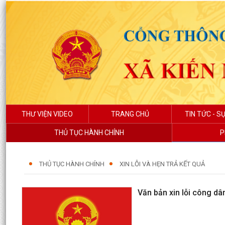
THƯ VIỆN VIDEO
TRANG CHỦ
TIN TỨC - SỰ
THỦ TỤC HÀNH CHÍNH
P
THỦ TỤC HÀNH CHÍNH
XIN LỖI VÀ HẸN TRẢ KẾT QUẢ
Văn bản xin lỗi công d