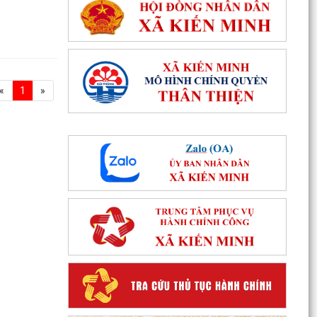
«
1
»