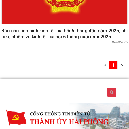
Báo cáo tình hình kinh tế - xã hội 6 tháng đầu năm 2025, chỉ
tiêu, nhiệm vụ kinh tế - xã hội 6 tháng cuối năm 2025
02/08/2025
«
1
»