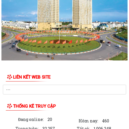
LIÊN KẾT WEB SITE
THỐNG KÊ TRUY CẬP
Đang online:
20
Hôm nay:
460
Trong tuần:
32,257
Tất cả:
1,006,248