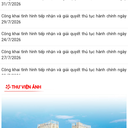
31/7/2026
Công khai tình hình tiếp nhận và giải quyết thủ tục hành chính ngày
29/7/2026
Công khai tình hình tiếp nhận và giải quyết thủ tục hành chính ngày
24/7/2026
Công khai tình hình tiếp nhận và giải quyết thủ tục hành chính ngày
27/7/2026
Công khai tình hình tiếp nhận và giải quyết thủ tục hành chính ngày
28/7/2026
THƯ VIỆN ẢNH