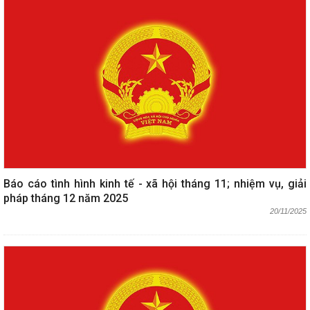
Báo cáo tình hình kinh tế - xã hội tháng 11; nhiệm vụ, giải
pháp tháng 12 năm 2025
20/11/2025