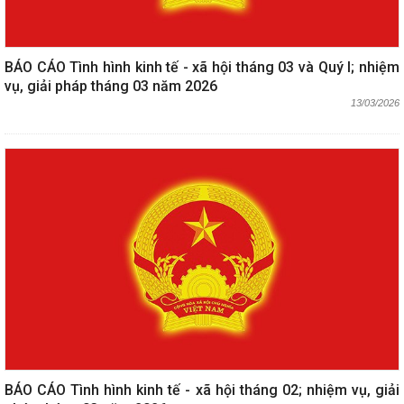
BÁO CÁO Tình hình kinh tế - xã hội tháng 03 và Quý I; nhiệm
vụ, giải pháp tháng 03 năm 2026
13/03/2026
BÁO CÁO Tình hình kinh tế - xã hội tháng 02; nhiệm vụ, giải