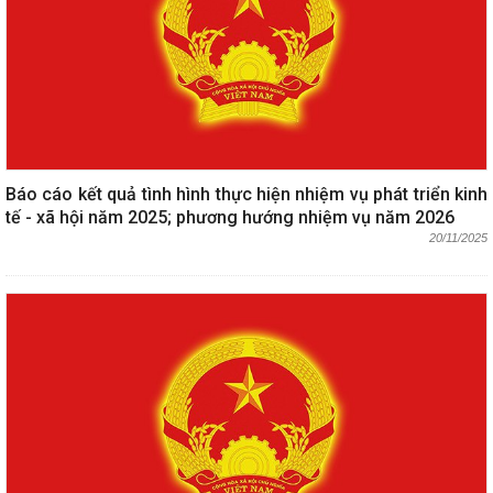
Báo cáo kết quả tình hình thực hiện nhiệm vụ phát triển kinh
tế - xã hội năm 2025; phương hướng nhiệm vụ năm 2026
20/11/2025