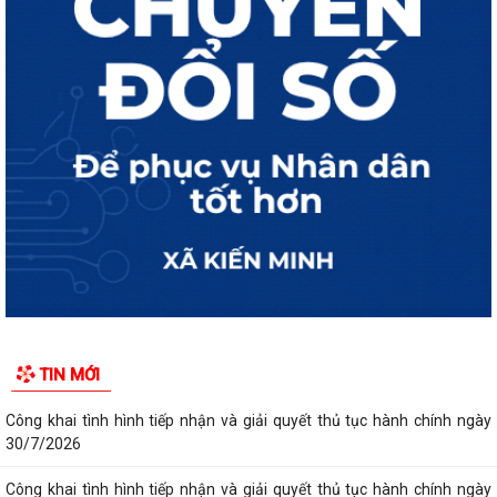
TIN MỚI
Công khai tình hình tiếp nhận và giải quyết thủ tục hành chính ngày
30/7/2026
Công khai tình hình tiếp nhận và giải quyết thủ tục hành chính ngày