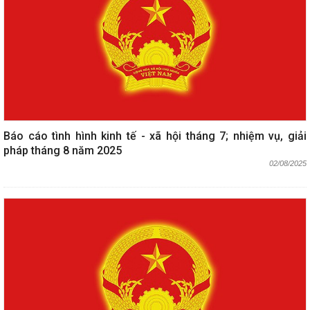
Báo cáo tình hình kinh tế - xã hội tháng 7; nhiệm vụ, giải
pháp tháng 8 năm 2025
02/08/2025