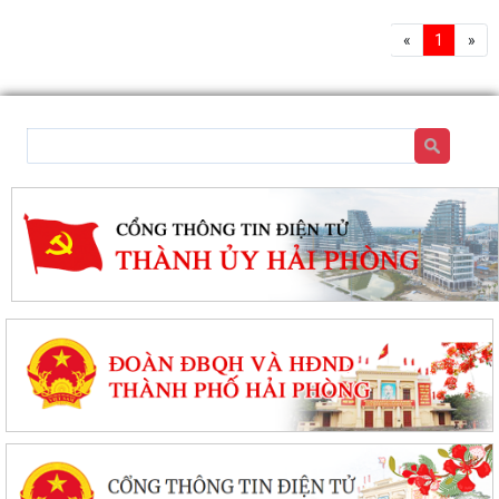
«
1
»