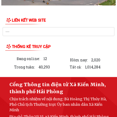
LIÊN KẾT WEB SITE
THỐNG KÊ TRUY CẬP
Đang online:
12
Hôm nay:
2,020
Trong tuần:
40,293
Tất cả:
1,014,284
Cổng Thông tin điện tử Xã Kiến Minh,
thành phố Hải Phòng
Chịu trách nhiệm về nội dung: Bà Hoàng Thị Thúy Hà,
Phó Chủ tịch Thường trực Ủy ban nhân dân Xã Kiến
Minh
Địa chỉ: Thôn Vũ Vị, xã Kiến Minh, thành phố Hải Phòng