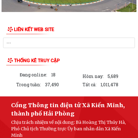
LIÊN KẾT WEB SITE
THỐNG KÊ TRUY CẬP
Đang online:
18
Hôm nay:
5,689
Trong tuần:
37,490
Tất cả:
1,011,478
Cổng Thông tin điện tử Xã Kiến Minh,
thành phố Hải Phòng
Chịu trách nhiệm về nội dung: Bà Hoàng Thị Thúy Hà,
Phó Chủ tịch Thường trực Ủy ban nhân dân Xã Kiến
Minh