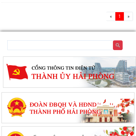
«
1
»