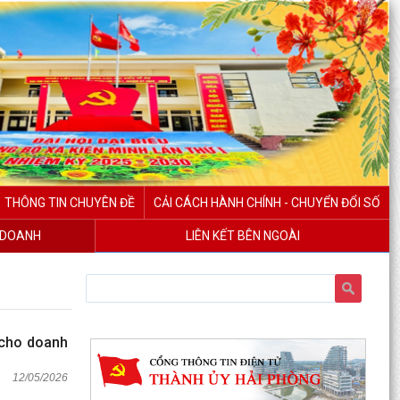
THÔNG TIN CHUYÊN ĐỀ
CẢI CÁCH HÀNH CHÍNH - CHUYỂN ĐỔI SỐ
H DOANH
LIÊN KẾT BÊN NGOÀI
 cho doanh
12/05/2026