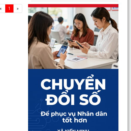
«
1
»