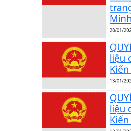
tran
Min
28/01/20
QUYẾ
liệu
Kiến
13/01/20
QUYẾ
liệu
Kiến