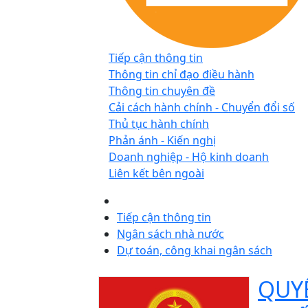
Tiếp cận thông tin
Thông tin chỉ đạo điều hành
Thông tin chuyên đề
Cải cách hành chính - Chuyển đổi số
Thủ tục hành chính
Phản ánh - Kiến nghị
Doanh nghiệp - Hộ kinh doanh
Liên kết bên ngoài
Tiếp cận thông tin
Ngân sách nhà nước
Dự toán, công khai ngân sách
QUYẾ