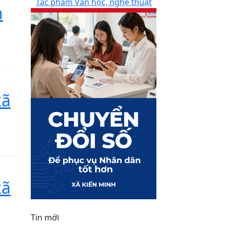
Tác phẩm Văn học, nghệ thuật
n
xã
xã
Tin mới