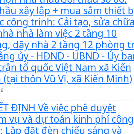
thầu xây lắp + mua sắm thiết b
c công trình: Cải tạo, sửa chữ
nhà nhà làm việc 2 tầng 10
g, dãy nhà 2 tầng 12 phòng t
ảng ủy - HĐND - UBND - Ủy ba
trận tổ quốc Việt Nam xã Kiến
 (tại thôn Vũ Vị, xã Kiến Minh)
26
T ĐỊNH Về việc phê duyệt
m vụ và dự toán kinh phí công
h: Lắp đặt đèn chiếu sáng và