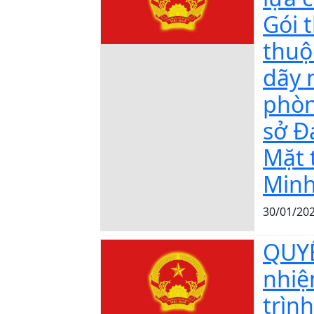
Gói 
thuộ
dãy 
phòn
sở Đ
Mặt 
Minh
30/01/20
QUYẾ
nhiệ
trìn