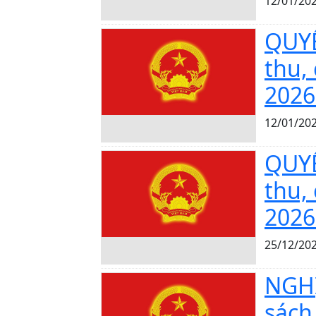
12/01/20
QUYẾ
thu,
2026
12/01/20
QUYẾ
thu,
2026
25/12/20
NGHỊ
sách