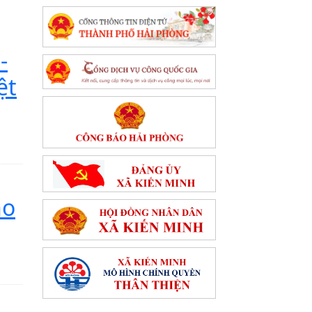
-
ệt
ho