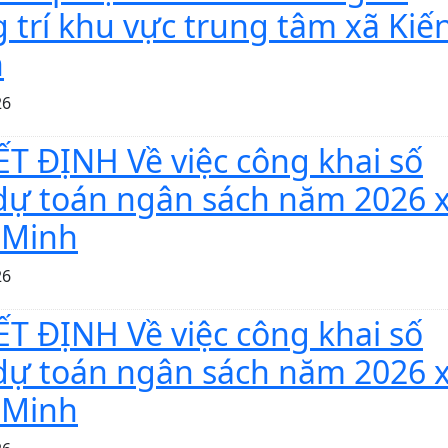
g trí khu vực trung tâm xã Kiế
h
26
T ĐỊNH Về việc công khai số
 dự toán ngân sách năm 2026 
 Minh
26
T ĐỊNH Về việc công khai số
 dự toán ngân sách năm 2026 
 Minh