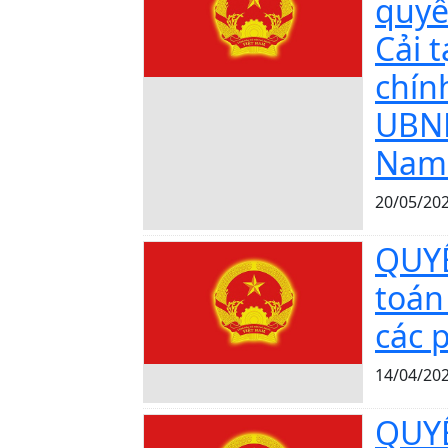
quyế
Cải 
chín
UBND
Nam 
20/05/20
QUYẾ
toán
các 
14/04/20
QUYẾ