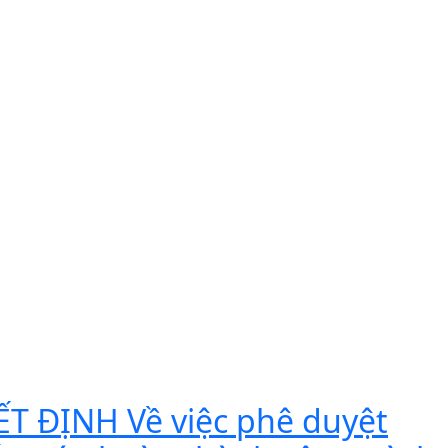
T ĐỊNH Về việc phê duyệt