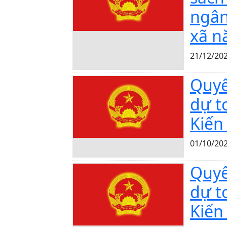
ngân
xã n
21/12/20
Quyế
dự t
Kiến
01/10/20
Quyế
dự t
Kiến