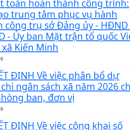
t toán hoàn thành công trình:
tạo trung tâm phục vụ hành
h công trụ sở Đảng ủy - HĐND 
 - Ủy ban Mặt trận tổ quốc Vi
xã Kiến Minh
26
T ĐỊNH Về việc phân bổ dự
 chi ngân sách xã năm 2026 c
phòng ban, đơn vị
26
T ĐỊNH Về việc công khai số