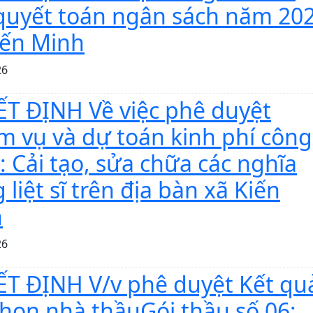
 quyết toán ngân sách năm 20
iến Minh
26
T ĐỊNH Về việc phê duyệt
m vụ và dự toán kinh phí công
h: Cải tạo, sửa chữa các nghĩa
 liệt sĩ trên địa bàn xã Kiến
h
26
T ĐỊNH V/v phê duyệt Kết qu
chọn nhà thầuGói thầu số 06: