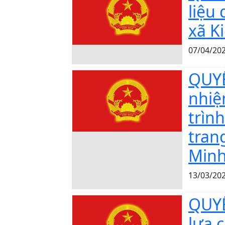
liệu
xã K
07/04/20
QUYẾ
nhiệ
trìn
trang
Min
13/03/20
QUYẾ
lựa 