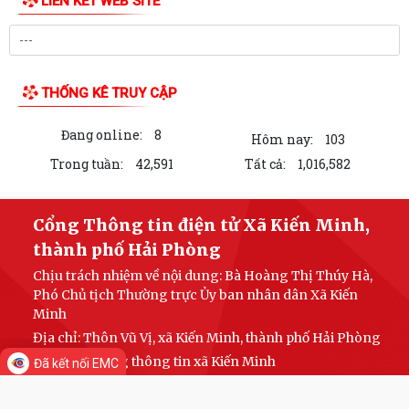
LIÊN KẾT WEB SITE
THỐNG KÊ TRUY CẬP
Đang online:
8
Hôm nay:
103
Trong tuần:
42,591
Tất cả:
1,016,582
Cổng Thông tin điện tử Xã Kiến Minh,
thành phố Hải Phòng
Chịu trách nhiệm về nội dung: Bà Hoàng Thị Thúy Hà,
Phó Chủ tịch Thường trực Ủy ban nhân dân Xã Kiến
Minh
Địa chỉ: Thôn Vũ Vị, xã Kiến Minh, thành phố Hải Phòng
Fanpage: Cổng thông tin xã Kiến Minh
Đã kết nối EMC
Zalo OA: Tên trang: Ủy ban nhân dân xã Kiến Minh; địa
chỉ trang: https://zalo.me/3675611558717435734