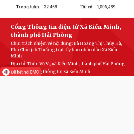
Trong tuần:
32,468
Tất cả:
1,006,459
Cổng Thông tin điện tử Xã Kiến Minh,
thành phố Hải Phòng
Chịu trách nhiệm về nội dung: Bà Hoàng Thị Thúy Hà,
Phó Chủ tịch Thường trực Ủy ban nhân dân Xã Kiến
Minh
Địa chỉ: Thôn Vũ Vị, xã Kiến Minh, thành phố Hải Phòng
Fanpage: Cổng thông tin xã Kiến Minh
Đã kết nối EMC
Zalo OA: Tên trang: Ủy ban nhân dân xã Kiến Minh; địa
chỉ trang: https://zalo.me/3675611558717435734
Đường dây nóng tiếp nhận, xử lý thông tin về vi phạm
đất đai, trật tự xây dựng, các hoạt động san lấp trái phép:
0984.760.888; 0795.284.739
Đường dây nóng tiếp nhận xử lý thông tin về ô nhiễm
môi trường: 0984.760.888; 0795.284.739
Đường dây nóng tiếp nhận phản ánh, kiến nghị, khiếu
nại, tố cáo: 0934.268.429