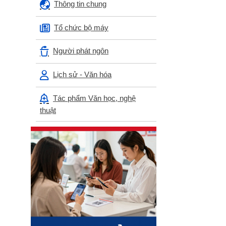
Thông tin chung
Tổ chức bộ máy
Người phát ngôn
Lịch sử - Văn hóa
Tác phẩm Văn học, nghệ
thuật