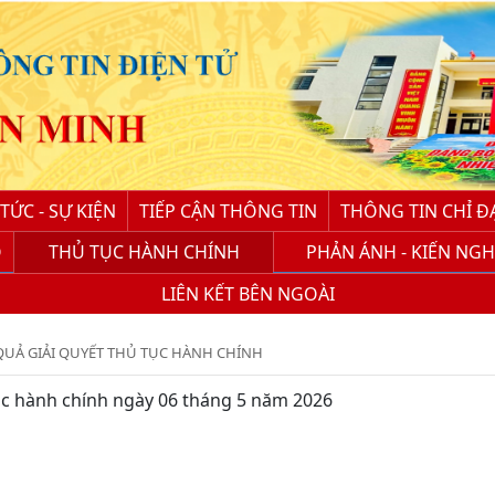
 TỨC - SỰ KIỆN
TIẾP CẬN THÔNG TIN
THÔNG TIN CHỈ Đ
Ố
THỦ TỤC HÀNH CHÍNH
PHẢN ÁNH - KIẾN NGH
LIÊN KẾT BÊN NGOÀI
QUẢ GIẢI QUYẾT THỦ TỤC HÀNH CHÍNH
tục hành chính ngày 06 tháng 5 năm 2026