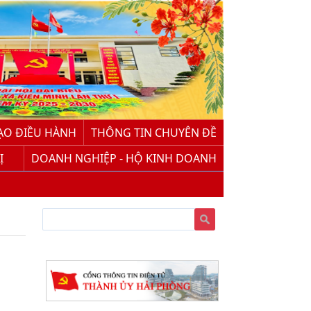
ẠO ĐIỀU HÀNH
THÔNG TIN CHUYÊN ĐỀ
Ị
DOANH NGHIỆP - HỘ KINH DOANH