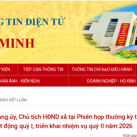
 KIỆN
TIẾP CẬN THÔNG TIN
THÔNG TIN CHỈ ĐẠO ĐIỀU HÀNH
HẢN ÁNH - KIẾN NGHỊ
DOANH NGHIỆP - HỘ KIN
BÁO KẾT LUẬN
g ủy, Chủ tịch HĐND xã tại Phiên họp thường kỳ 
 động quý I, triển khai nhiệm vụ quý II năm 2026