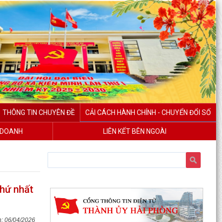
THÔNG TIN CHUYÊN ĐỀ
CẢI CÁCH HÀNH CHÍNH - CHUYỂN ĐỔI SỐ
H DOANH
LIÊN KẾT BÊN NGOÀI
thứ nhất
06/04/2026