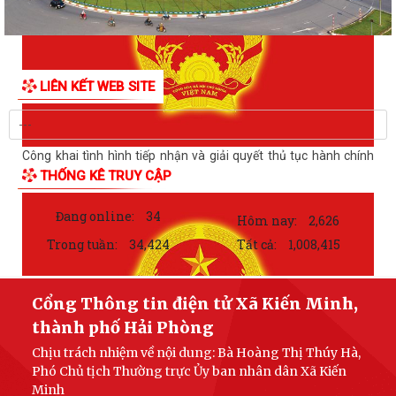
LIÊN KẾT WEB SITE
Công khai tình hình tiếp nhận và giải quyết thủ tục hành chính
ngày 23/7/2026
THỐNG KÊ TRUY CẬP
Đang online:
34
Hôm nay:
2,626
Trong tuần:
34,424
Tất cả:
1,008,415
Cổng Thông tin điện tử Xã Kiến Minh,
thành phố Hải Phòng
Chịu trách nhiệm về nội dung: Bà Hoàng Thị Thúy Hà,
Phó Chủ tịch Thường trực Ủy ban nhân dân Xã Kiến
Minh