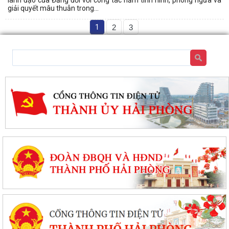
lãnh đạo của Đảng đối với công tác nắm tình hình, phòng ngừa và
giải quyết mâu thuẫn trong...
1
2
3