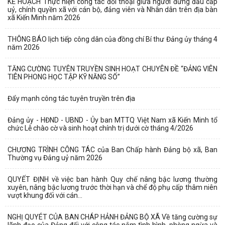
KẾ HOẠCH Thực hiện công tác đối thoại giữa người đứng đầu cấp
uỷ, chính quyền xã với cán bộ, đảng viên và Nhân dân trên địa bàn
xã Kiến Minh năm 2026
THÔNG BÁO lịch tiếp công dân của đồng chí Bí thư Đảng ủy tháng 4
năm 2026
TĂNG CƯỜNG TUYÊN TRUYỀN SINH HOẠT CHUYÊN ĐỀ “ĐẢNG VIÊN
TIÊN PHONG HỌC TẬP KỸ NĂNG SỐ”
Đẩy mạnh công tác tuyên truyền trên địa
Đảng ủy - HĐND - UBND - Ủy ban MTTQ Việt Nam xã Kiến Minh tổ
chức Lễ chào cờ và sinh hoạt chính trị dưới cờ tháng 4/2026
CHƯƠNG TRÌNH CÔNG TÁC của Ban Chấp hành Đảng bộ xã, Ban
Thường vụ Đảng uỷ năm 2026
QUYẾT ĐỊNH về việc ban hành Quy chế nâng bậc lương thường
xuyên, nâng bậc lương trước thời hạn và chể độ phụ cấp thâm niên
vượt khung đối với cán...
NGHỊ QUYÉT CỦA BAN CHÁP HẢNH ĐẢNG BỘ XÃ Về tăng cường sự