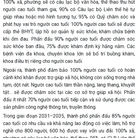
100% xã, phường sẽ có câu lạc bộ văn hóa, thể thao thu hút
người cao tuổi tham gia; 90% có Câu lạc bộ Liên thế hệ tự
giúp nhau hoặc mô hình tương tự; 95% có Quỹ chăm sóc và
phát huy vai trò người cao tuổi. 100% người cao tuổi sẽ được
cấp thẻ BHYT, lập hồ sơ quản lý sức khỏe, khám chữa bệnh
khi ốm đau. Phấn đấu 90% người cao tuổi được chăm sóc
sức khỏe ban đầu, 75% được khám định kỳ hằng năm. Các
bệnh viện đa khoa, chuyên khoa lớn sẽ bố trí buồng khám,
khoa điều trị riêng cho người cao tuổi.
Ngoài ra, thành phố đảm bảo 100% người cao tuổi có hoàn
cảnh khó khăn được trợ giúp xã hội, không còn sống trong nhà
tạm, dột nát. Người cao tuổi tâm thần nặng, lang thang, khuyết
tật… sẽ được chăm sóc tại các cơ sở trợ giúp xã hội. Phấn
đấu ít nhất 70% người cao tuổi tiếp cận và sử dụng được các
sản phẩm công nghệ thông tin, truyền thông.
Trong giai đoạn 2031–2035, thành phố phấn đấu 85% người
cao tuổi có nhu cầu và khả năng lao động có việc làm; hỗ trợ
nghề cho 800 người, 600 hộ được vay vốn ưu đãi. 100% xã,