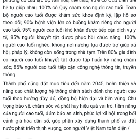
phường có câu lạc bộ văn hóa, thể thao; 95% có CLB Liên thế
hệ tự giúp nhau; 100% có Quỹ chăm sóc người cao tuổi. Toàn
bộ người cao tuổi được khám sức khỏe định kỳ, lập hồ sơ
theo dõi; 90% bệnh viện lớn có buồng khám riêng cho người
cao tuổi. 95% người cao tuổi khó khăn được tiếp cận dịch vụ y
tế, 85% người khuyết tật được phục hồi chức năng. 100%
người cao tuổi nghèo, không nơi nương tựa được trợ giúp xã
hội, pháp lý; không còn sống trong nhà tạm. Trên 80% gia đình
có người cao tuổi khuyết tật được tập huấn kỹ năng chăm
sóc; 85% người cao tuổi tiếp cận công nghệ thông tin, truyền
thông.
Thành phố cũng đặt mục tiêu đến năm 2045, hoàn thiện và
nâng cao chất lượng hệ thống chính sách dành cho người cao
tuổi theo hướng đầy đủ, đồng bộ, hiện đại và bền vững. Chú
trọng bảo vệ, chăm sóc và phát huy hiệu quả vai trò, tiềm năng
của người cao tuổi, đảm bảo an sinh, phúc lợi xã hội trong bối
cảnh già hóa dân số, góp phần xây dựng thành phố và đất
nước phát triển thịnh vượng, con người Việt Nam toàn diện./.