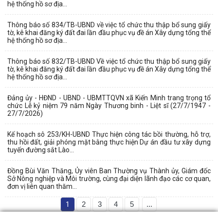
hệ thống hồ sơ địa...
Thông báo số 834/TB-UBND về việc tổ chức thu thập bổ sung giấy
tờ, kê khai đăng ký đất đai lần đầu phục vụ đề án Xây dựng tổng thể
hệ thống hồ sơ địa...
Thông báo số 832/TB-UBND Về việc tổ chức thu thập bổ sung giấy
tờ, kê khai đăng ký đất đai lần đầu phục vụ đề án Xây dựng tổng thể
hệ thống hồ sơ địa...
Đảng ủy - HĐND - UBND - UBMTTQVN xã Kiến Minh trang trọng tổ
chức Lễ kỷ niệm 79 năm Ngày Thương binh - Liệt sĩ (27/7/1947 -
27/7/2026)
Kế hoạch sô 253/KH-UBND Thực hiện công tác bồi thường, hỗ trợ,
thu hồi đất, giải phóng mặt bằng thực hiện Dự án đầu tư xây dựng
tuyến đường sắt Lào...
Đồng Bùi Văn Thăng, Ủy viên Ban Thường vụ Thành ủy, Giám đốc
Sở Nông nghiệp và Môi trường, cùng đại diện lãnh đạo các cơ quan,
đơn vị liên quan thăm...
1
2
3
4
5
...