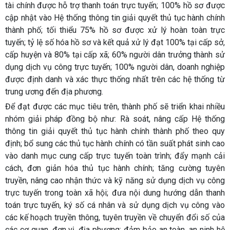
tài chính được hỗ trợ thanh toán trực tuyến; 100% hồ sơ được
cập nhật vào Hệ thống thông tin giải quyết thủ tục hành chính
thành phố; tối thiểu 75% hồ sơ được xử lý hoàn toàn trực
tuyến; tỷ lệ số hóa hồ sơ và kết quả xử lý đạt 100% tại cấp sở,
cấp huyện và 80% tại cấp xã; 60% người dân trưởng thành sử
dụng dịch vụ công trực tuyến; 100% người dân, doanh nghiệp
được định danh và xác thực thống nhất trên các hệ thống từ
trung ương đến địa phương.
Để đạt được các mục tiêu trên, thành phố sẽ triển khai nhiều
nhóm giải pháp đồng bộ như: Rà soát, nâng cấp Hệ thống
thông tin giải quyết thủ tục hành chính thành phố theo quy
định; bổ sung các thủ tục hành chính có tần suất phát sinh cao
vào danh mục cung cấp trực tuyến toàn trình; đẩy mạnh cải
cách, đơn giản hóa thủ tục hành chính; tăng cường tuyên
truyền, nâng cao nhận thức và kỹ năng sử dụng dịch vụ công
trực tuyến trong toàn xã hội; đưa nội dung hướng dẫn thanh
toán trực tuyến, ký số cá nhân và sử dụng dịch vụ công vào
các kế hoạch truyền thông, tuyên truyền về chuyển đổi số của
các cơ quan, đơn vị, địa phương; đảm bảo an toàn, an ninh hệ